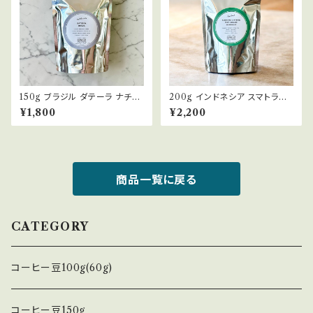
150g ブラジル ダテーラ ナチュ
200g インドネシア スマトラリ
ラル/パルプトナチュラル BRAZI
ントン ウェットハル INDONES
¥1,800
¥2,200
L DATERRA NATURAL/PU
IA SUMATRA LINGTONG
LPED NATURAL 中煎り(エ
WET HULLED 浅煎り コーヒ
スプレッソ) コーヒー豆
ー豆
商品一覧に戻る
CATEGORY
コーヒー豆100g(60g)
コーヒー豆150g