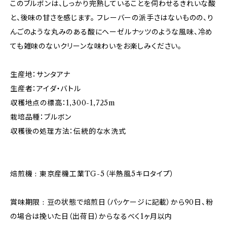
このブルボンは、しっかり完熟していることを伺わせるきれいな酸
と、後味の甘さを感じます。 フレーバーの派手さはないものの、り
んごのような丸みのある酸にヘーゼルナッツのような風味、冷め
ても雑味のないクリーンな味わいをお楽しみください。
生産地：サンタアナ
生産者：アイダ・バトル
収穫地点の標高：1,300-1,725m
栽培品種：ブルボン
収穫後の処理方法：伝統的な水洗式
焙煎機 : 東京産機工業TG-5（半熱風5キロタイプ）
賞味期限 : 豆の状態で焙煎日（パッケージに記載）から90日、粉
の場合は挽いた日（出荷日）からなるべく1ヶ月以内