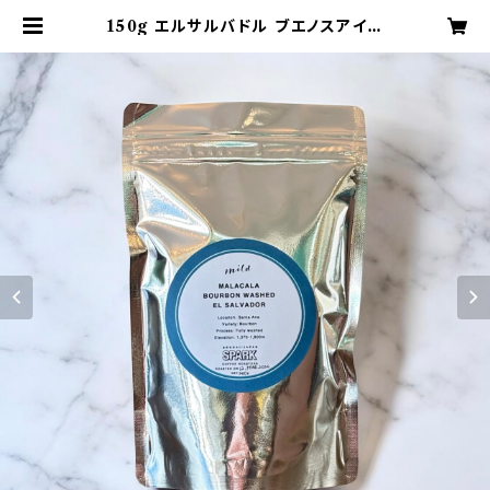
150g エルサルバドル ブエノスアイレ
ス ブルボン ウォッシュト EL SALV
ADOR BUENOS AIRES BOU
RBON WASHED 浅煎り コーヒー
豆 | 仙台 SPARK COFFEE