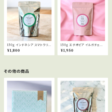
150g インドネシア スマトラリン
150g エチオピア イルガチェフ
トン ウェットハル INDONESI
アリチャ ナチュラル ETHIOPI
¥1,800
¥1,950
A SUMATRA LINGTONG
A ARICHA NATURAL 浅煎
WET HULLED 浅煎り コーヒ
り コーヒー豆
ー豆
その他の商品