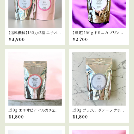
【送料無料】150g×2種 エチオピ
【限定】150g ドミニカ プリンセ
ア テイスティングセット プロセ
サ ワイニーナチュラル DOMIN
¥3,900
¥2,700
ス違い ウォッシュト ナチュラル
ICA PRINCESA WINY NA
浅煎り
TURAL 浅煎り コーヒー豆
150g エチオピア イルガチェフ
150g ブラジル ダテーラ ナチュ
ウォルカ サカロ ウォッシュト ET
ラル/パルプトナチュラル BRAZI
¥1,800
¥1,800
HIOPIA YIRGACHEFFE W
L DATERRA NATURAL/PU
ORKA SAKARO WASHED
LPED NATURAL 中煎り(エ
浅煎り コーヒー豆
スプレッソ) コーヒー豆