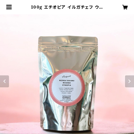
100g エチオピア イルガチェフ ウォ
ルカ サカロ ウォッシュト ETHIOPI
A YIRGACHEFFE WORKA S
AKARO WASHED 浅煎り コーヒ
ー豆 | 仙台 SPARK COFFEE