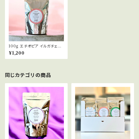
100g エチオピア イルガチェフ
ウォルカ サカロ ウォッシュト ET
¥1,200
HIOPIA YIRGACHEFFE W
ORKA SAKARO WASHED
浅煎り コーヒー豆
同じカテゴリの商品