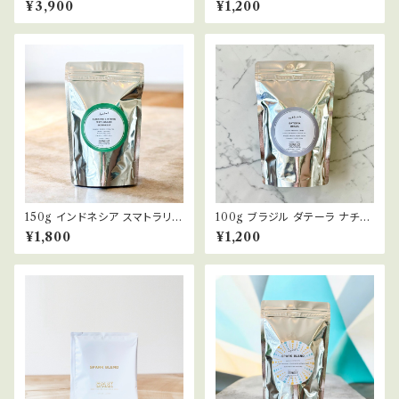
¥3,900
¥1,200
ス違い ウォッシュト ナチュラル
浅煎り
150g インドネシア スマトラリン
100g ブラジル ダテーラ ナチュ
トン ウェットハル INDONESI
ラル/パルプトナチュラル BRAZI
¥1,800
¥1,200
A SUMATRA LINGTONG
L DATERRA NATURAL/PU
WET HULLED 浅煎り コーヒ
LPED NATURAL 中煎り(エ
ー豆
スプレッソ) コーヒー豆