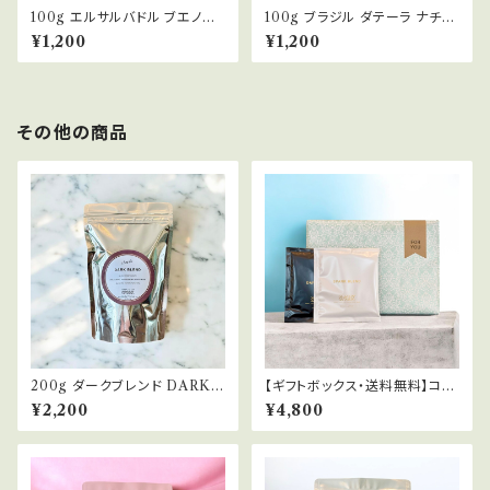
100g エルサルバドル ブエノス
100g ブラジル ダテーラ ナチュ
アイレス ブルボン ウォッシュト
ラル/パルプトナチュラル BRAZI
¥1,200
¥1,200
EL SALVADOR BUENOS A
L DATERRA NATURAL/PU
IRES BOURBON WASHED
LPED NATURAL 中煎り(エ
浅煎り コーヒー豆
スプレッソ) コーヒー豆
その他の商品
200g ダークブレンド DARK
【ギフトボックス・送料無料】コー
BLEND 深煎り コーヒー豆
ヒーバッグ 人気ブレンド2種セッ
¥2,200
¥4,800
ト(8個×2) | 合計16個