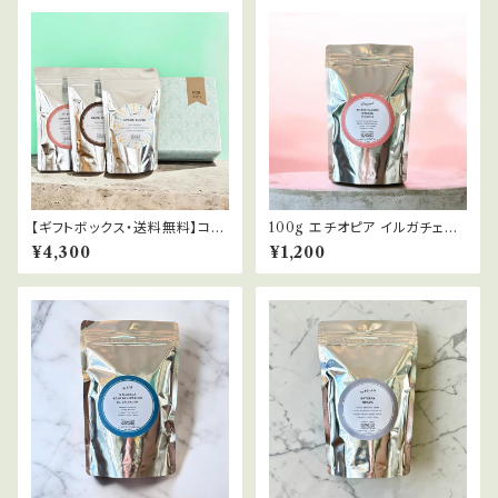
【ギフトボックス・送料無料】コー
100g エチオピア イルガチェフ
ヒー豆100g×3種飲み比べセッ
ウォルカ サカロ ウォッシュト ET
¥4,300
¥1,200
ト | ゆうパックでお届け
HIOPIA YIRGACHEFFE W
ORKA SAKARO WASHED
浅煎り コーヒー豆