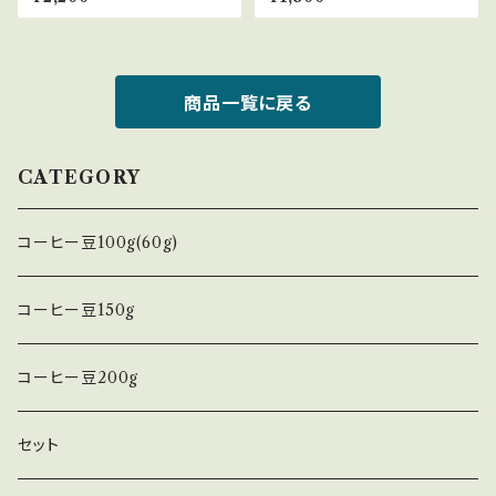
L DATERRA NATURAL/PU
HIOPIA YIRGACHEFFE W
LPED NATURAL 中煎り(エ
ORKA SAKARO WASHED
スプレッソ) コーヒー豆
浅煎り コーヒー豆
商品一覧に戻る
CATEGORY
コーヒー豆100g(60g)
コーヒー豆150g
コーヒー豆200g
セット