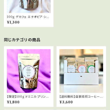
100g デカフェ エチオピア シダ
モ ウォッシュト DECAFE SHI
¥1,300
DAMO WASHED 中煎り コ
ーヒー豆
同じカテゴリの商品
【限定】100g ドミニカ プリンセ
【送料無料】自家焙煎コーヒー豆
サ ワイニーナチュラル DOMIN
3種類飲み比べセット 100g×3
¥1,800
¥3,600
ICA PRINCESA WINY NA
種 | 初めての方におすすめ
TURAL 浅煎り コーヒー豆