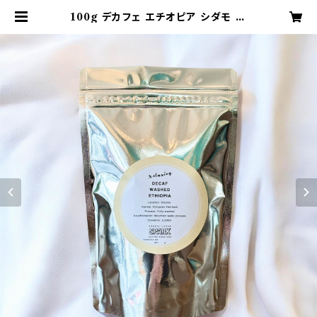
100g デカフェ エチオピア シダモ ウ
ォッシュト DECAFE SHIDAMO
WASHED 中煎り コーヒー豆 | 仙
台 SPARK COFFEE