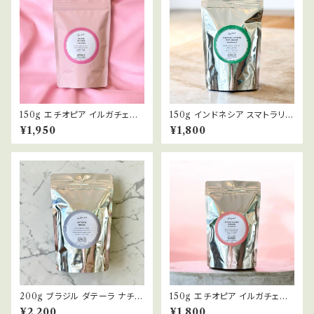
150g エチオピア イルガチェフ
150g インドネシア スマトラリン
アリチャ ナチュラル ETHIOPI
トン ウェットハル INDONESI
¥1,950
¥1,800
A ARICHA NATURAL 浅煎
A SUMATRA LINGTONG
り コーヒー豆
WET HULLED 浅煎り コーヒ
ー豆
200g ブラジル ダテーラ ナチュ
150g エチオピア イルガチェフ
ラル/パルプトナチュラル BRAZI
ウォルカ サカロ ウォッシュト ET
¥2,200
¥1,800